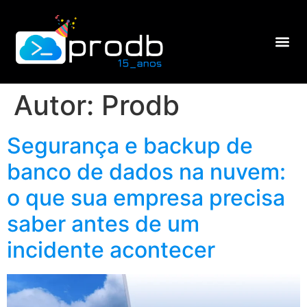
Autor:
Prodb
Segurança e backup de
banco de dados na nuvem:
o que sua empresa precisa
saber antes de um
incidente acontecer