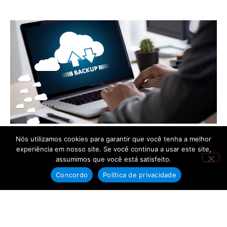
Backup em nuvem ou local – Qual é o mais
Nós utilizamos cookies para garantir que você tenha a melhor
seguro?
experiência em nosso site. Se você continua a usar este site,
assumimos que você está satisfeito.
A segurança de dados é uma das principais preocupações
de qualquer empresa, independentemente do seu porte ou
Concordo
Política de privacidade
segmento de atuação. Para proteger informações valiosas e
Leia mais »