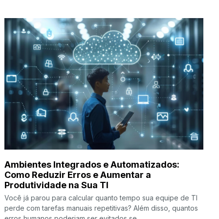
Ambientes Integrados e Automatizados:
Como Reduzir Erros e Aumentar a
Produtividade na Sua TI
Você já parou para calcular quanto tempo sua equipe de TI
perde com tarefas manuais repetitivas? Além disso, quantos
erros humanos poderiam ser evitados se