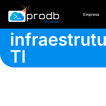
Empresa
infraestrut
TI